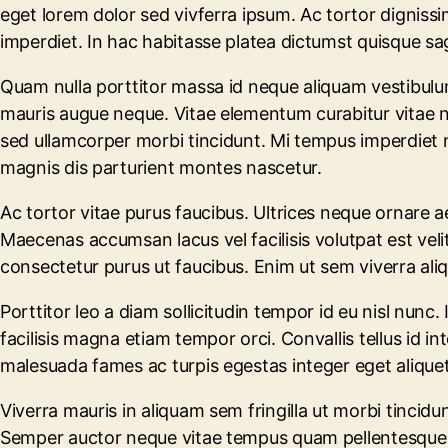
eget lorem dolor sed vivferra ipsum. Ac tortor digniss
imperdiet. In hac habitasse platea dictumst quisque sagi
Quam nulla porttitor massa id neque aliquam vestibulum
mauris augue neque. Vitae elementum curabitur vitae nunc
sed ullamcorper morbi tincidunt. Mi tempus imperdiet 
magnis dis parturient montes nascetur.
Ac tortor vitae purus faucibus. Ultrices neque ornar
Maecenas accumsan lacus vel facilisis volutpat est velit.
consectetur purus ut faucibus. Enim ut sem viverra alique
Porttitor leo a diam sollicitudin tempor id eu nisl nunc
facilisis magna etiam tempor orci. Convallis tellus id i
malesuada fames ac turpis egestas integer eget alique
Viverra mauris in aliquam sem fringilla ut morbi tincid
Semper auctor neque vitae tempus quam pellentesque. Q