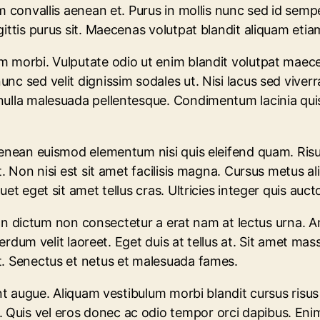
im convallis aenean et. Purus in mollis nunc sed id sem
ttis purus sit. Maecenas volutpat blandit aliquam etiam 
 morbi. Vulputate odio ut enim blandit volutpat maecen
 sed velit dignissim sodales ut. Nisi lacus sed viverra 
nulla malesuada pellentesque. Condimentum lacinia quis
e aenean euismod elementum nisi quis eleifend quam. R
 Non nisi est sit amet facilisis magna. Cursus metus aliq
t eget sit amet tellus cras. Ultricies integer quis aucto
. In dictum non consectetur a erat nam at lectus urna. A
nterdum velit laoreet. Eget duis at tellus at. Sit amet m
t. Senectus et netus et malesuada fames.
unt augue. Aliquam vestibulum morbi blandit cursus risus
uis vel eros donec ac odio tempor orci dapibus. Enim 